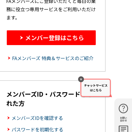
FAメンバーズにご登録いただくと毎日の業
務に役立つ専用サービスをご利用いただけ
ます。
メンバー登録はこちら
FAメンバーズ 特典＆サービスのご紹介
チャットサービス
はこちら
メンバーズID・パスワードを忘
れた方
メンバーズIDを確認する
お問い
購入・見
仕様・機
FAQ
資料請求
合わせ
積もり
能
パスワードを初期化する