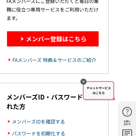
FAメンバーズにご登録いただくと毎日の業
務に役立つ専用サービスをご利用いただけ
ます。
メンバー登録はこちら
FAメンバーズ 特典＆サービスのご紹介
チャットサービス
はこちら
メンバーズID・パスワードを忘
れた方
メンバーズIDを確認する
お問い
購入・見
仕様・機
FAQ
資料請求
合わせ
積もり
能
パスワードを初期化する