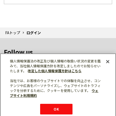
FAトップ
ログイン
Follow us
個人情報保護法の改正及び個人情報の取扱い状況の変更を鑑
みて、当社個人情報保護方針を改定しましたのでお知らせい
たします。
改定した個人情報保護方針はこちら
当社では、お客様のウェブサイトでの体験を向上させ、コン
テンツや広告をパーソナライズし、ウェブサイトのトラフィ
個人情報保護
利用規約
ご利用にあたって
ックを分析するために、クッキーを使用しています。
ウェ
サイトマップ
三菱電機トップ
チャットサービス
ブサイト利用規約
はこちら
© Mitsubishi Electric Corporation
購入・見積もり
X
Facebook
仕様・機能
LinkedIn
FAQ
e-mail
資料請求
OK
お問い
合わせ
チャット
ボット
シェア