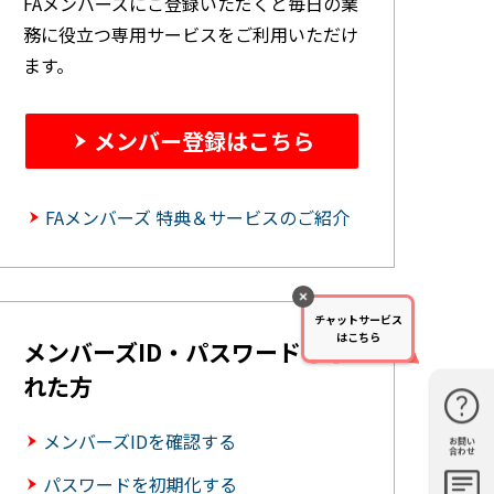
FAメンバーズにご登録いただくと毎日の業
務に役立つ専用サービスをご利用いただけ
ます。
メンバー登録はこちら
FAメンバーズ 特典＆サービスのご紹介
チャットサービス
はこちら
メンバーズID・パスワードを忘
れた方
メンバーズIDを確認する
お問い
購入・見
仕様・機
FAQ
資料請求
合わせ
積もり
能
パスワードを初期化する