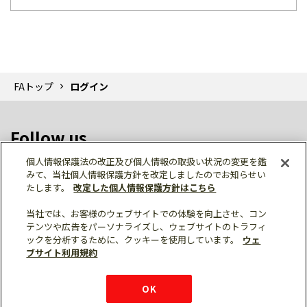
FAトップ
ログイン
Follow us
個人情報保護法の改正及び個人情報の取扱い状況の変更を鑑
みて、当社個人情報保護方針を改定しましたのでお知らせい
たします。
改定した個人情報保護方針はこちら
当社では、お客様のウェブサイトでの体験を向上させ、コン
テンツや広告をパーソナライズし、ウェブサイトのトラフィ
個人情報保護
利用規約
ご利用にあたって
ックを分析するために、クッキーを使用しています。
ウェ
サイトマップ
三菱電機トップ
チャットサービス
ブサイト利用規約
はこちら
© Mitsubishi Electric Corporation
購入・見積もり
X
Facebook
仕様・機能
LinkedIn
FAQ
e-mail
資料請求
OK
お問い
合わせ
チャット
ボット
シェア