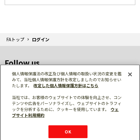
FAトップ
ログイン
Follow us
個人情報保護法の改正及び個人情報の取扱い状況の変更を鑑
みて、当社個人情報保護方針を改定しましたのでお知らせい
たします。
改定した個人情報保護方針はこちら
当社では、お客様のウェブサイトでの体験を向上させ、コン
テンツや広告をパーソナライズし、ウェブサイトのトラフィ
個人情報保護
利用規約
ご利用にあたって
ックを分析するために、クッキーを使用しています。
ウェ
サイトマップ
三菱電機トップ
チャットサービス
ブサイト利用規約
はこちら
© Mitsubishi Electric Corporation
購入・見積もり
X
Facebook
仕様・機能
LinkedIn
FAQ
e-mail
資料請求
OK
お問い
合わせ
チャット
ボット
シェア