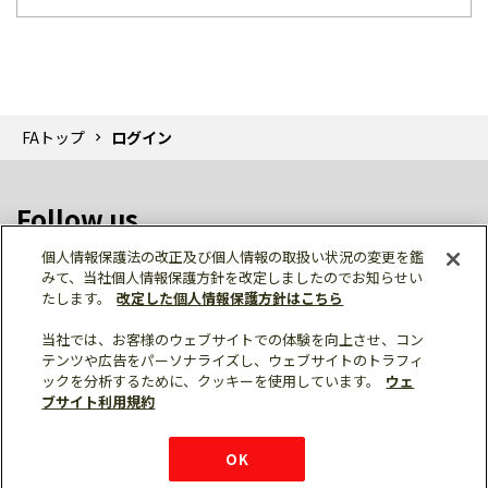
FAトップ
ログイン
Follow us
個人情報保護法の改正及び個人情報の取扱い状況の変更を鑑
みて、当社個人情報保護方針を改定しましたのでお知らせい
たします。
改定した個人情報保護方針はこちら
当社では、お客様のウェブサイトでの体験を向上させ、コン
テンツや広告をパーソナライズし、ウェブサイトのトラフィ
個人情報保護
利用規約
ご利用にあたって
ックを分析するために、クッキーを使用しています。
ウェ
サイトマップ
三菱電機トップ
チャットサービス
ブサイト利用規約
はこちら
© Mitsubishi Electric Corporation
購入・見積もり
X
Facebook
仕様・機能
LinkedIn
FAQ
e-mail
資料請求
OK
お問い
合わせ
チャット
ボット
シェア