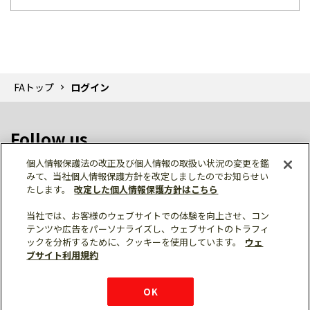
FAトップ
ログイン
Follow us
個人情報保護法の改正及び個人情報の取扱い状況の変更を鑑
みて、当社個人情報保護方針を改定しましたのでお知らせい
たします。
改定した個人情報保護方針はこちら
当社では、お客様のウェブサイトでの体験を向上させ、コン
テンツや広告をパーソナライズし、ウェブサイトのトラフィ
個人情報保護
利用規約
ご利用にあたって
ックを分析するために、クッキーを使用しています。
ウェ
サイトマップ
三菱電機トップ
チャットサービス
ブサイト利用規約
はこちら
© Mitsubishi Electric Corporation
購入・見積もり
X
Facebook
仕様・機能
LinkedIn
FAQ
e-mail
資料請求
OK
お問い
合わせ
チャット
ボット
シェア