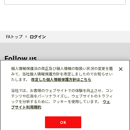
FAトップ
ログイン
Follow us
個人情報保護法の改正及び個人情報の取扱い状況の変更を鑑
みて、当社個人情報保護方針を改定しましたのでお知らせい
たします。
改定した個人情報保護方針はこちら
当社では、お客様のウェブサイトでの体験を向上させ、コン
テンツや広告をパーソナライズし、ウェブサイトのトラフィ
個人情報保護
利用規約
ご利用にあたって
ックを分析するために、クッキーを使用しています。
ウェ
サイトマップ
三菱電機トップ
チャットサービス
ブサイト利用規約
はこちら
© Mitsubishi Electric Corporation
購入・見積もり
X
Facebook
仕様・機能
LinkedIn
FAQ
e-mail
資料請求
OK
お問い
合わせ
チャット
ボット
シェア