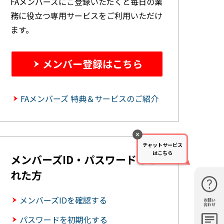
FAメンバーズにご登録いただくと毎日の業
務に役立つ専用サービスをご利用いただけ
ます。
メンバー登録はこちら
FAメンバーズ 特典＆サービスのご紹介
チャットサービス
はこちら
メンバーズID・パスワードを忘
れた方
メンバーズIDを確認する
お問い
購入・見
仕様・機
FAQ
資料請求
合わせ
積もり
能
パスワードを初期化する