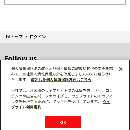
FAトップ
ログイン
Follow us
個人情報保護法の改正及び個人情報の取扱い状況の変更を鑑
みて、当社個人情報保護方針を改定しましたのでお知らせい
たします。
改定した個人情報保護方針はこちら
当社では、お客様のウェブサイトでの体験を向上させ、コン
テンツや広告をパーソナライズし、ウェブサイトのトラフィ
個人情報保護
利用規約
ご利用にあたって
ックを分析するために、クッキーを使用しています。
ウェ
サイトマップ
三菱電機トップ
チャットサービス
ブサイト利用規約
はこちら
© Mitsubishi Electric Corporation
購入・見積もり
X
Facebook
仕様・機能
LinkedIn
FAQ
e-mail
資料請求
OK
お問い
合わせ
チャット
ボット
シェア