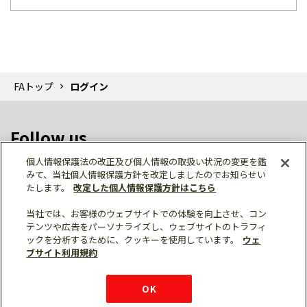
FAトップ
ログイン
Follow us
個人情報保護法の改正及び個人情報の取扱い状況の変更を鑑
みて、当社個人情報保護方針を改定しましたのでお知らせい
たします。
改定した個人情報保護方針はこちら
当社では、お客様のウェブサイトでの体験を向上させ、コン
テンツや広告をパーソナライズし、ウェブサイトのトラフィ
個人情報保護
利用規約
ご利用にあたって
ックを分析するために、クッキーを使用しています。
ウェ
サイトマップ
三菱電機トップ
チャットサービス
ブサイト利用規約
はこちら
© Mitsubishi Electric Corporation
購入・見積もり
X
Facebook
仕様・機能
LinkedIn
FAQ
e-mail
資料請求
OK
お問い
合わせ
チャット
ボット
シェア