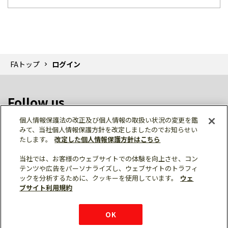
FAトップ
ログイン
Follow us
個人情報保護法の改正及び個人情報の取扱い状況の変更を鑑
みて、当社個人情報保護方針を改定しましたのでお知らせい
たします。
改定した個人情報保護方針はこちら
当社では、お客様のウェブサイトでの体験を向上させ、コン
テンツや広告をパーソナライズし、ウェブサイトのトラフィ
個人情報保護
利用規約
ご利用にあたって
ックを分析するために、クッキーを使用しています。
ウェ
サイトマップ
三菱電機トップ
チャットサービス
ブサイト利用規約
はこちら
© Mitsubishi Electric Corporation
購入・見積もり
X
Facebook
仕様・機能
LinkedIn
FAQ
e-mail
資料請求
OK
お問い
合わせ
チャット
ボット
シェア