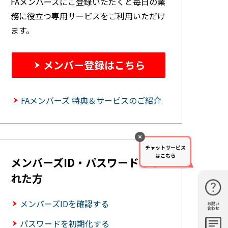
FAメンバーズにご登録いただくと毎日の業
務に役立つ専用サービスをご利用いただけ
ます。
メンバー登録はこちら
FAメンバーズ 特典＆サービスのご紹介
チャットサービス
はこちら
メンバーズID・パスワードを忘
れた方
メンバーズIDを確認する
お問い
購入・見
仕様・機
FAQ
資料請求
合わせ
積もり
能
パスワードを初期化する