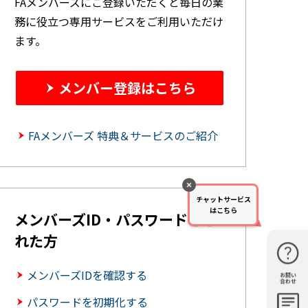
FAメンバーズにご登録いただくと毎日の業
務に役立つ専用サービスをご利用いただけ
ます。
メンバー登録はこちら
FAメンバーズ 特典＆サービスのご紹介
チャットサービス
はこちら
メンバーズID・パスワードを忘
れた方
メンバーズIDを確認する
お問い
購入・見
仕様・機
FAQ
資料請求
合わせ
積もり
能
パスワードを初期化する