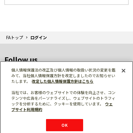
FAトップ
ログイン
Follow us
個人情報保護法の改正及び個人情報の取扱い状況の変更を鑑
みて、当社個人情報保護方針を改定しましたのでお知らせい
たします。
改定した個人情報保護方針はこちら
当社では、お客様のウェブサイトでの体験を向上させ、コン
テンツや広告をパーソナライズし、ウェブサイトのトラフィ
個人情報保護
利用規約
ご利用にあたって
ックを分析するために、クッキーを使用しています。
ウェ
サイトマップ
三菱電機トップ
チャットサービス
ブサイト利用規約
はこちら
© Mitsubishi Electric Corporation
購入・見積もり
X
Facebook
仕様・機能
LinkedIn
FAQ
e-mail
資料請求
OK
お問い
合わせ
チャット
ボット
シェア