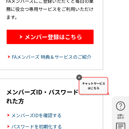
FAメンバーズにご登録いただくと毎日の業
務に役立つ専用サービスをご利用いただけ
ます。
メンバー登録はこちら
FAメンバーズ 特典＆サービスのご紹介
チャットサービス
はこちら
メンバーズID・パスワードを忘
れた方
メンバーズIDを確認する
お問い
購入・見
仕様・機
FAQ
資料請求
合わせ
積もり
能
パスワードを初期化する