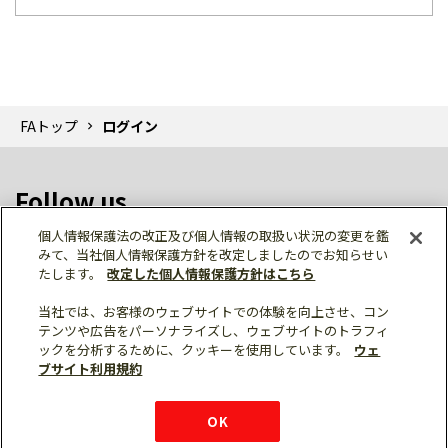
FAトップ
ログイン
Follow us
個人情報保護法の改正及び個人情報の取扱い状況の変更を鑑
みて、当社個人情報保護方針を改定しましたのでお知らせい
たします。
改定した個人情報保護方針はこちら
当社では、お客様のウェブサイトでの体験を向上させ、コン
テンツや広告をパーソナライズし、ウェブサイトのトラフィ
個人情報保護
利用規約
ご利用にあたって
ックを分析するために、クッキーを使用しています。
ウェ
サイトマップ
三菱電機トップ
チャットサービス
ブサイト利用規約
はこちら
© Mitsubishi Electric Corporation
購入・見積もり
X
Facebook
仕様・機能
LinkedIn
FAQ
e-mail
資料請求
OK
お問い
合わせ
チャット
ボット
シェア