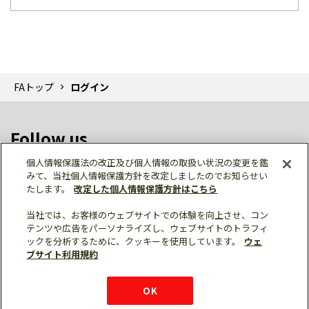
FAトップ
ログイン
Follow us
個人情報保護法の改正及び個人情報の取扱い状況の変更を鑑
みて、当社個人情報保護方針を改定しましたのでお知らせい
たします。
改定した個人情報保護方針はこちら
当社では、お客様のウェブサイトでの体験を向上させ、コン
テンツや広告をパーソナライズし、ウェブサイトのトラフィ
個人情報保護
利用規約
ご利用にあたって
ックを分析するために、クッキーを使用しています。
ウェ
サイトマップ
三菱電機トップ
チャットサービス
ブサイト利用規約
はこちら
© Mitsubishi Electric Corporation
購入・見積もり
X
Facebook
仕様・機能
LinkedIn
FAQ
e-mail
資料請求
OK
お問い
合わせ
チャット
ボット
シェア