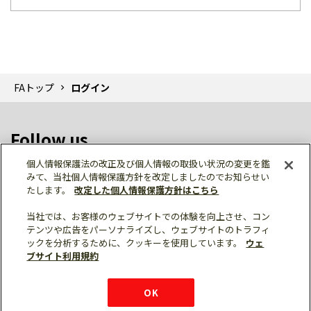
FAトップ
ログイン
Follow us
個人情報保護法の改正及び個人情報の取扱い状況の変更を鑑
みて、当社個人情報保護方針を改定しましたのでお知らせい
たします。
改定した個人情報保護方針はこちら
当社では、お客様のウェブサイトでの体験を向上させ、コン
テンツや広告をパーソナライズし、ウェブサイトのトラフィ
個人情報保護
利用規約
ご利用にあたって
ックを分析するために、クッキーを使用しています。
ウェ
サイトマップ
三菱電機トップ
チャットサービス
ブサイト利用規約
はこちら
© Mitsubishi Electric Corporation
購入・見積もり
X
Facebook
仕様・機能
LinkedIn
FAQ
e-mail
資料請求
OK
お問い
合わせ
チャット
ボット
シェア