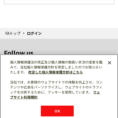
FAトップ
ログイン
Follow us
個人情報保護法の改正及び個人情報の取扱い状況の変更を鑑
みて、当社個人情報保護方針を改定しましたのでお知らせい
たします。
改定した個人情報保護方針はこちら
当社では、お客様のウェブサイトでの体験を向上させ、コン
テンツや広告をパーソナライズし、ウェブサイトのトラフィ
個人情報保護
利用規約
ご利用にあたって
ックを分析するために、クッキーを使用しています。
ウェ
サイトマップ
三菱電機トップ
ブサイト利用規約
© Mitsubishi Electric Corporation
購入・見積もり
X
Facebook
仕様・機能
LinkedIn
FAQ
e-mail
資料請求
OK
お問い
合わせ
チャット
ボット
シェア