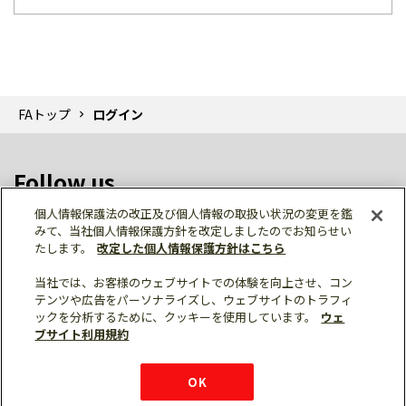
FAトップ
ログイン
Follow us
個人情報保護法の改正及び個人情報の取扱い状況の変更を鑑
みて、当社個人情報保護方針を改定しましたのでお知らせい
たします。
改定した個人情報保護方針はこちら
当社では、お客様のウェブサイトでの体験を向上させ、コン
テンツや広告をパーソナライズし、ウェブサイトのトラフィ
個人情報保護
利用規約
ご利用にあたって
ックを分析するために、クッキーを使用しています。
ウェ
サイトマップ
三菱電機トップ
チャットサービス
ブサイト利用規約
はこちら
© Mitsubishi Electric Corporation
購入・見積もり
X
Facebook
仕様・機能
LinkedIn
FAQ
e-mail
資料請求
OK
お問い
合わせ
チャット
ボット
シェア