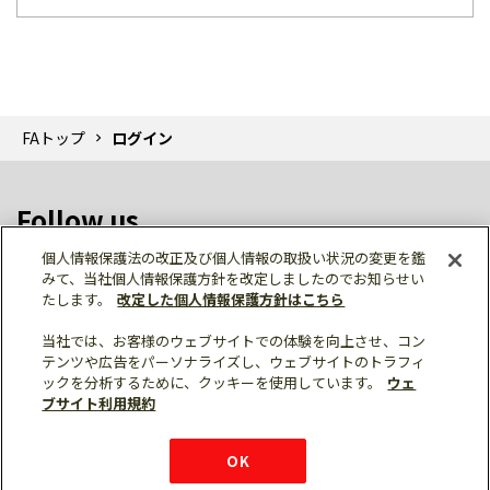
FAトップ
ログイン
Follow us
個人情報保護法の改正及び個人情報の取扱い状況の変更を鑑
みて、当社個人情報保護方針を改定しましたのでお知らせい
たします。
改定した個人情報保護方針はこちら
当社では、お客様のウェブサイトでの体験を向上させ、コン
テンツや広告をパーソナライズし、ウェブサイトのトラフィ
個人情報保護
利用規約
ご利用にあたって
ックを分析するために、クッキーを使用しています。
ウェ
サイトマップ
三菱電機トップ
チャットサービス
ブサイト利用規約
はこちら
© Mitsubishi Electric Corporation
購入・見積もり
X
Facebook
仕様・機能
LinkedIn
FAQ
e-mail
資料請求
OK
お問い
合わせ
チャット
ボット
シェア