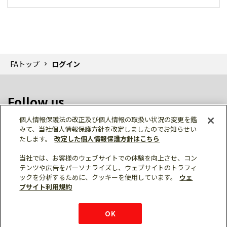
FAトップ
ログイン
Follow us
個人情報保護法の改正及び個人情報の取扱い状況の変更を鑑
みて、当社個人情報保護方針を改定しましたのでお知らせい
たします。
改定した個人情報保護方針はこちら
当社では、お客様のウェブサイトでの体験を向上させ、コン
テンツや広告をパーソナライズし、ウェブサイトのトラフィ
個人情報保護
利用規約
ご利用にあたって
ックを分析するために、クッキーを使用しています。
ウェ
サイトマップ
三菱電機トップ
チャットサービス
ブサイト利用規約
はこちら
© Mitsubishi Electric Corporation
購入・見積もり
X
Facebook
仕様・機能
LinkedIn
FAQ
e-mail
資料請求
OK
お問い
合わせ
チャット
ボット
シェア