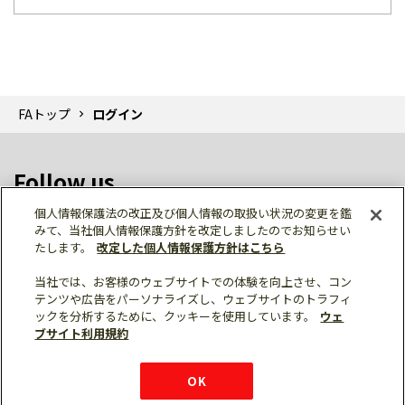
FAトップ
ログイン
Follow us
個人情報保護法の改正及び個人情報の取扱い状況の変更を鑑
みて、当社個人情報保護方針を改定しましたのでお知らせい
たします。
改定した個人情報保護方針はこちら
当社では、お客様のウェブサイトでの体験を向上させ、コン
テンツや広告をパーソナライズし、ウェブサイトのトラフィ
個人情報保護
利用規約
ご利用にあたって
ックを分析するために、クッキーを使用しています。
ウェ
サイトマップ
三菱電機トップ
チャットサービス
ブサイト利用規約
はこちら
© Mitsubishi Electric Corporation
購入・見積もり
X
Facebook
仕様・機能
LinkedIn
FAQ
e-mail
資料請求
OK
お問い
合わせ
チャット
ボット
シェア