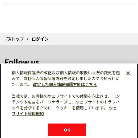
FAトップ
ログイン
Follow us
個人情報保護法の改正及び個人情報の取扱い状況の変更を鑑
みて、当社個人情報保護方針を改定しましたのでお知らせい
たします。
改定した個人情報保護方針はこちら
当社では、お客様のウェブサイトでの体験を向上させ、コン
テンツや広告をパーソナライズし、ウェブサイトのトラフィ
個人情報保護
利用規約
ご利用にあたって
ックを分析するために、クッキーを使用しています。
ウェ
サイトマップ
三菱電機トップ
チャットサービス
ブサイト利用規約
はこちら
© Mitsubishi Electric Corporation
購入・見積もり
X
Facebook
仕様・機能
LinkedIn
FAQ
e-mail
資料請求
OK
お問い
合わせ
チャット
ボット
シェア