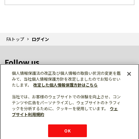
FAトップ
ログイン
Follow us
個人情報保護法の改正及び個人情報の取扱い状況の変更を鑑
みて、当社個人情報保護方針を改定しましたのでお知らせい
たします。
改定した個人情報保護方針はこちら
当社では、お客様のウェブサイトでの体験を向上させ、コン
テンツや広告をパーソナライズし、ウェブサイトのトラフィ
個人情報保護
利用規約
ご利用にあたって
ックを分析するために、クッキーを使用しています。
ウェ
サイトマップ
三菱電機トップ
チャットサービス
ブサイト利用規約
はこちら
© Mitsubishi Electric Corporation
購入・見積もり
X
Facebook
仕様・機能
LinkedIn
FAQ
e-mail
資料請求
OK
お問い
合わせ
チャット
ボット
シェア