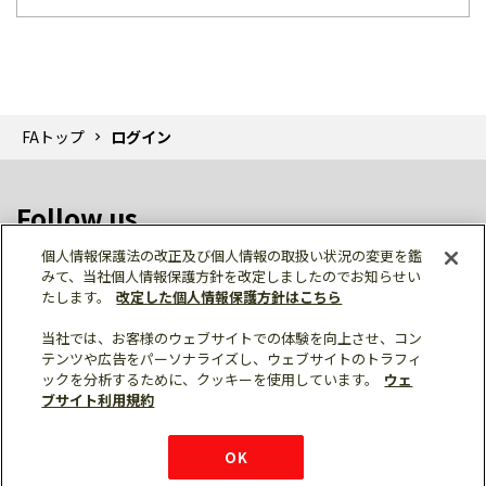
FAトップ
ログイン
Follow us
個人情報保護法の改正及び個人情報の取扱い状況の変更を鑑
みて、当社個人情報保護方針を改定しましたのでお知らせい
たします。
改定した個人情報保護方針はこちら
当社では、お客様のウェブサイトでの体験を向上させ、コン
テンツや広告をパーソナライズし、ウェブサイトのトラフィ
個人情報保護
利用規約
ご利用にあたって
ックを分析するために、クッキーを使用しています。
ウェ
サイトマップ
三菱電機トップ
チャットサービス
ブサイト利用規約
はこちら
© Mitsubishi Electric Corporation
購入・見積もり
X
Facebook
仕様・機能
LinkedIn
FAQ
e-mail
資料請求
OK
お問い
合わせ
チャット
ボット
シェア