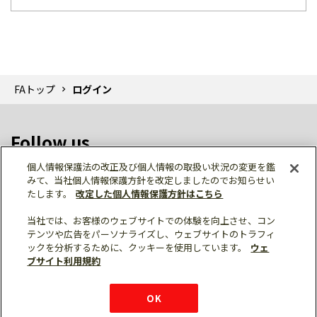
FAトップ
ログイン
Follow us
個人情報保護法の改正及び個人情報の取扱い状況の変更を鑑
みて、当社個人情報保護方針を改定しましたのでお知らせい
たします。
改定した個人情報保護方針はこちら
当社では、お客様のウェブサイトでの体験を向上させ、コン
テンツや広告をパーソナライズし、ウェブサイトのトラフィ
個人情報保護
利用規約
ご利用にあたって
ックを分析するために、クッキーを使用しています。
ウェ
サイトマップ
三菱電機トップ
チャットサービス
ブサイト利用規約
はこちら
© Mitsubishi Electric Corporation
購入・見積もり
X
Facebook
仕様・機能
LinkedIn
FAQ
e-mail
資料請求
OK
お問い
合わせ
チャット
ボット
シェア