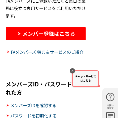
FAメンバーズにご登録いただくと毎日の業
務に役立つ専用サービスをご利用いただけ
ます。
メンバー登録はこちら
FAメンバーズ 特典＆サービスのご紹介
チャットサービス
はこちら
メンバーズID・パスワードを忘
れた方
メンバーズIDを確認する
お問い
購入・見
仕様・機
FAQ
資料請求
合わせ
積もり
能
パスワードを初期化する