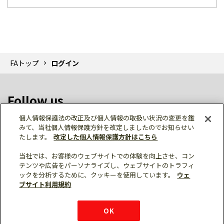
FAトップ
ログイン
Follow us
個人情報保護法の改正及び個人情報の取扱い状況の変更を鑑
みて、当社個人情報保護方針を改定しましたのでお知らせい
たします。
改定した個人情報保護方針はこちら
当社では、お客様のウェブサイトでの体験を向上させ、コン
テンツや広告をパーソナライズし、ウェブサイトのトラフィ
個人情報保護
利用規約
ご利用にあたって
ックを分析するために、クッキーを使用しています。
ウェ
サイトマップ
三菱電機トップ
チャットサービス
ブサイト利用規約
はこちら
© Mitsubishi Electric Corporation
購入・見積もり
X
Facebook
仕様・機能
LinkedIn
FAQ
e-mail
資料請求
OK
お問い
合わせ
チャット
ボット
シェア