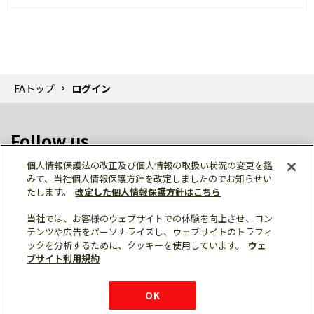
FAトップ
ログイン
Follow us
個人情報保護法の改正及び個人情報の取扱い状況の変更を鑑
みて、当社個人情報保護方針を改定しましたのでお知らせい
たします。
改定した個人情報保護方針はこちら
当社では、お客様のウェブサイトでの体験を向上させ、コン
テンツや広告をパーソナライズし、ウェブサイトのトラフィ
個人情報保護
利用規約
ご利用にあたって
ックを分析するために、クッキーを使用しています。
ウェ
サイトマップ
三菱電機トップ
チャットサービス
ブサイト利用規約
はこちら
© Mitsubishi Electric Corporation
購入・見積もり
X
Facebook
仕様・機能
LinkedIn
FAQ
e-mail
資料請求
OK
お問い
合わせ
チャット
ボット
シェア