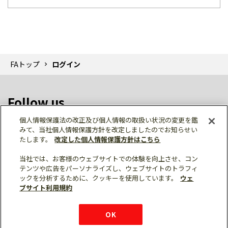
FAトップ
ログイン
Follow us
個人情報保護法の改正及び個人情報の取扱い状況の変更を鑑
みて、当社個人情報保護方針を改定しましたのでお知らせい
たします。
改定した個人情報保護方針はこちら
当社では、お客様のウェブサイトでの体験を向上させ、コン
テンツや広告をパーソナライズし、ウェブサイトのトラフィ
個人情報保護
利用規約
ご利用にあたって
ックを分析するために、クッキーを使用しています。
ウェ
サイトマップ
三菱電機トップ
チャットサービス
ブサイト利用規約
はこちら
© Mitsubishi Electric Corporation
購入・見積もり
X
Facebook
仕様・機能
LinkedIn
FAQ
e-mail
資料請求
OK
お問い
合わせ
チャット
ボット
シェア