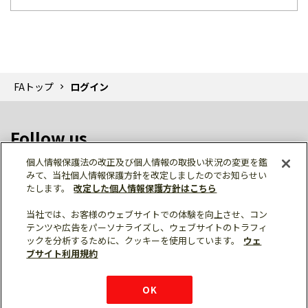
FAトップ
ログイン
Follow us
個人情報保護法の改正及び個人情報の取扱い状況の変更を鑑
みて、当社個人情報保護方針を改定しましたのでお知らせい
たします。
改定した個人情報保護方針はこちら
当社では、お客様のウェブサイトでの体験を向上させ、コン
テンツや広告をパーソナライズし、ウェブサイトのトラフィ
個人情報保護
利用規約
ご利用にあたって
ックを分析するために、クッキーを使用しています。
ウェ
サイトマップ
三菱電機トップ
チャットサービス
ブサイト利用規約
はこちら
© Mitsubishi Electric Corporation
購入・見積もり
X
Facebook
仕様・機能
LinkedIn
FAQ
e-mail
資料請求
OK
お問い
合わせ
チャット
ボット
シェア