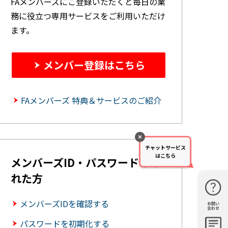
FAメンバーズにご登録いただくと毎日の業
務に役立つ専用サービスをご利用いただけ
ます。
メンバー登録はこちら
FAメンバーズ 特典＆サービスのご紹介
チャットサービス
はこちら
メンバーズID・パスワードを忘
れた方
メンバーズIDを確認する
お問い
購入・見
仕様・機
FAQ
資料請求
合わせ
積もり
能
パスワードを初期化する