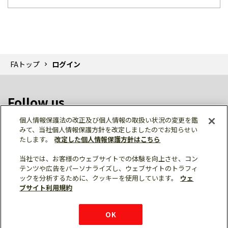
FAトップ
ログイン
Follow us
個人情報保護法の改正及び個人情報の取扱い状況の変更を鑑
みて、当社個人情報保護方針を改定しましたのでお知らせい
たします。
改定した個人情報保護方針はこちら
当社では、お客様のウェブサイトでの体験を向上させ、コン
テンツや広告をパーソナライズし、ウェブサイトのトラフィ
個人情報保護
利用規約
ご利用にあたって
ックを分析するために、クッキーを使用しています。
ウェ
サイトマップ
三菱電機トップ
チャットサービス
ブサイト利用規約
はこちら
© Mitsubishi Electric Corporation
購入・見積もり
X
Facebook
仕様・機能
LinkedIn
FAQ
e-mail
資料請求
OK
お問い
合わせ
チャット
ボット
シェア