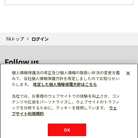
FAトップ
ログイン
Follow us
個人情報保護法の改正及び個人情報の取扱い状況の変更を鑑
みて、当社個人情報保護方針を改定しましたのでお知らせい
たします。
改定した個人情報保護方針はこちら
当社では、お客様のウェブサイトでの体験を向上させ、コン
テンツや広告をパーソナライズし、ウェブサイトのトラフィ
個人情報保護
利用規約
ご利用にあたって
ックを分析するために、クッキーを使用しています。
ウェ
サイトマップ
三菱電機トップ
チャットサービス
ブサイト利用規約
はこちら
© Mitsubishi Electric Corporation
購入・見積もり
X
Facebook
仕様・機能
LinkedIn
FAQ
e-mail
資料請求
OK
お問い
合わせ
チャット
ボット
シェア