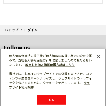
FAトップ
ログイン
Follow us
個人情報保護法の改正及び個人情報の取扱い状況の変更を鑑
みて、当社個人情報保護方針を改定しましたのでお知らせい
たします。
改定した個人情報保護方針はこちら
当社では、お客様のウェブサイトでの体験を向上させ、コン
テンツや広告をパーソナライズし、ウェブサイトのトラフィ
個人情報保護
利用規約
ご利用にあたって
ックを分析するために、クッキーを使用しています。
ウェ
サイトマップ
三菱電機トップ
チャットサービス
ブサイト利用規約
はこちら
© Mitsubishi Electric Corporation
購入・見積もり
X
Facebook
仕様・機能
LinkedIn
FAQ
e-mail
資料請求
OK
お問い
合わせ
チャット
ボット
シェア