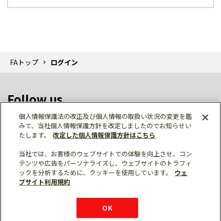
FAトップ
ログイン
Follow us
個人情報保護法の改正及び個人情報の取扱い状況の変更を鑑
みて、当社個人情報保護方針を改定しましたのでお知らせい
たします。
改定した個人情報保護方針はこちら
当社では、お客様のウェブサイトでの体験を向上させ、コン
テンツや広告をパーソナライズし、ウェブサイトのトラフィ
個人情報保護
利用規約
ご利用にあたって
ックを分析するために、クッキーを使用しています。
ウェ
サイトマップ
三菱電機トップ
チャットサービス
ブサイト利用規約
はこちら
© Mitsubishi Electric Corporation
購入・見積もり
X
Facebook
仕様・機能
LinkedIn
FAQ
e-mail
資料請求
OK
お問い
合わせ
チャット
ボット
シェア