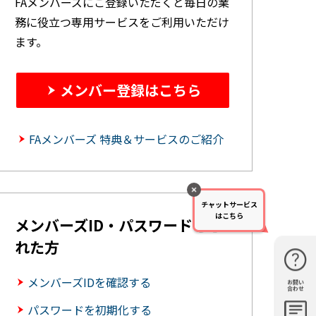
FAメンバーズにご登録いただくと毎日の業
務に役立つ専用サービスをご利用いただけ
ます。
メンバー登録はこちら
FAメンバーズ 特典＆サービスのご紹介
チャットサービス
はこちら
メンバーズID・パスワードを忘
れた方
メンバーズIDを確認する
お問い
購入・見
仕様・機
FAQ
資料請求
合わせ
積もり
能
パスワードを初期化する