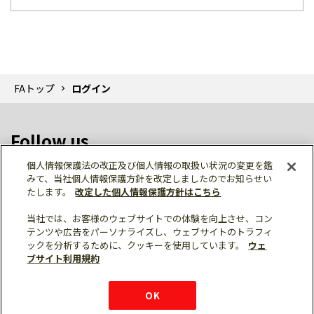
FAトップ
ログイン
Follow us
個人情報保護法の改正及び個人情報の取扱い状況の変更を鑑
みて、当社個人情報保護方針を改定しましたのでお知らせい
たします。
改定した個人情報保護方針はこちら
当社では、お客様のウェブサイトでの体験を向上させ、コン
テンツや広告をパーソナライズし、ウェブサイトのトラフィ
個人情報保護
利用規約
ご利用にあたって
ックを分析するために、クッキーを使用しています。
ウェ
サイトマップ
三菱電機トップ
チャットサービス
ブサイト利用規約
はこちら
© Mitsubishi Electric Corporation
購入・見積もり
X
Facebook
仕様・機能
LinkedIn
FAQ
e-mail
資料請求
OK
お問い
合わせ
チャット
ボット
シェア