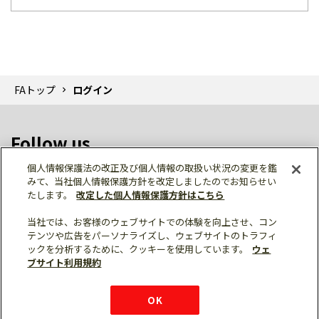
FAトップ
ログイン
Follow us
個人情報保護法の改正及び個人情報の取扱い状況の変更を鑑
みて、当社個人情報保護方針を改定しましたのでお知らせい
たします。
改定した個人情報保護方針はこちら
当社では、お客様のウェブサイトでの体験を向上させ、コン
テンツや広告をパーソナライズし、ウェブサイトのトラフィ
個人情報保護
利用規約
ご利用にあたって
ックを分析するために、クッキーを使用しています。
ウェ
サイトマップ
三菱電機トップ
チャットサービス
ブサイト利用規約
はこちら
© Mitsubishi Electric Corporation
購入・見積もり
X
Facebook
仕様・機能
LinkedIn
FAQ
e-mail
資料請求
OK
お問い
合わせ
チャット
ボット
シェア