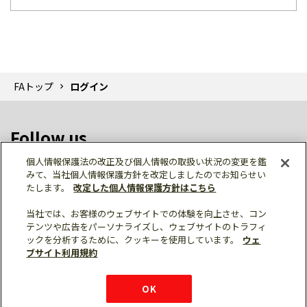
FAトップ
ログイン
Follow us
個人情報保護法の改正及び個人情報の取扱い状況の変更を鑑
みて、当社個人情報保護方針を改定しましたのでお知らせい
たします。
改定した個人情報保護方針はこちら
当社では、お客様のウェブサイトでの体験を向上させ、コン
テンツや広告をパーソナライズし、ウェブサイトのトラフィ
個人情報保護
利用規約
ご利用にあたって
ックを分析するために、クッキーを使用しています。
ウェ
サイトマップ
三菱電機トップ
チャットサービス
ブサイト利用規約
はこちら
© Mitsubishi Electric Corporation
購入・見積もり
X
Facebook
仕様・機能
LinkedIn
FAQ
e-mail
資料請求
OK
お問い
合わせ
チャット
ボット
シェア