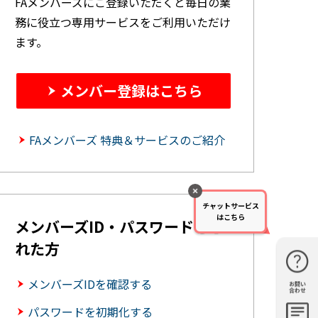
FAメンバーズにご登録いただくと毎日の業
務に役立つ専用サービスをご利用いただけ
ます。
メンバー登録はこちら
FAメンバーズ 特典＆サービスのご紹介
チャットサービス
はこちら
メンバーズID・パスワードを忘
れた方
メンバーズIDを確認する
お問い
購入・見
仕様・機
FAQ
資料請求
合わせ
積もり
能
パスワードを初期化する