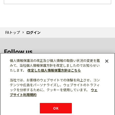
FAトップ
ログイン
Follow us
個人情報保護法の改正及び個人情報の取扱い状況の変更を鑑
みて、当社個人情報保護方針を改定しましたのでお知らせい
たします。
改定した個人情報保護方針はこちら
当社では、お客様のウェブサイトでの体験を向上させ、コン
テンツや広告をパーソナライズし、ウェブサイトのトラフィ
個人情報保護
利用規約
ご利用にあたって
ックを分析するために、クッキーを使用しています。
ウェ
サイトマップ
三菱電機トップ
チャットサービス
ブサイト利用規約
はこちら
© Mitsubishi Electric Corporation
購入・見積もり
X
Facebook
仕様・機能
LinkedIn
FAQ
e-mail
資料請求
OK
お問い
合わせ
チャット
ボット
シェア