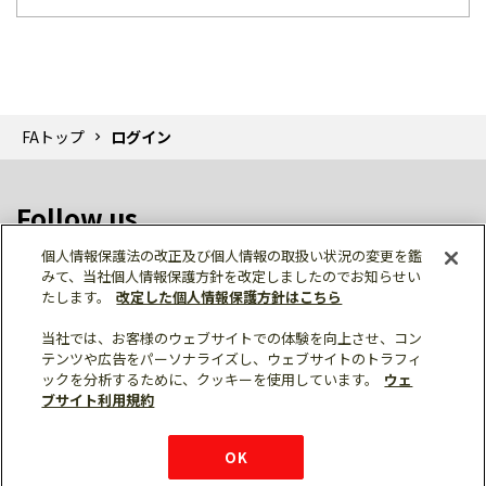
FAトップ
ログイン
Follow us
個人情報保護法の改正及び個人情報の取扱い状況の変更を鑑
みて、当社個人情報保護方針を改定しましたのでお知らせい
たします。
改定した個人情報保護方針はこちら
当社では、お客様のウェブサイトでの体験を向上させ、コン
テンツや広告をパーソナライズし、ウェブサイトのトラフィ
個人情報保護
利用規約
ご利用にあたって
ックを分析するために、クッキーを使用しています。
ウェ
サイトマップ
三菱電機トップ
チャットサービス
ブサイト利用規約
はこちら
© Mitsubishi Electric Corporation
購入・見積もり
X
Facebook
仕様・機能
LinkedIn
FAQ
e-mail
資料請求
OK
お問い
合わせ
チャット
ボット
シェア