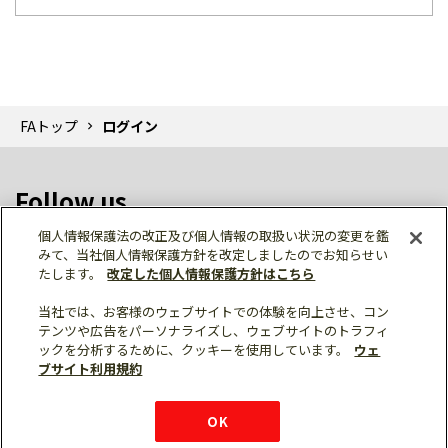
FAトップ
ログイン
Follow us
個人情報保護法の改正及び個人情報の取扱い状況の変更を鑑
みて、当社個人情報保護方針を改定しましたのでお知らせい
たします。
改定した個人情報保護方針はこちら
当社では、お客様のウェブサイトでの体験を向上させ、コン
テンツや広告をパーソナライズし、ウェブサイトのトラフィ
個人情報保護
利用規約
ご利用にあたって
ックを分析するために、クッキーを使用しています。
ウェ
サイトマップ
三菱電機トップ
チャットサービス
ブサイト利用規約
はこちら
© Mitsubishi Electric Corporation
購入・見積もり
X
Facebook
仕様・機能
LinkedIn
FAQ
e-mail
資料請求
OK
お問い
合わせ
チャット
ボット
シェア