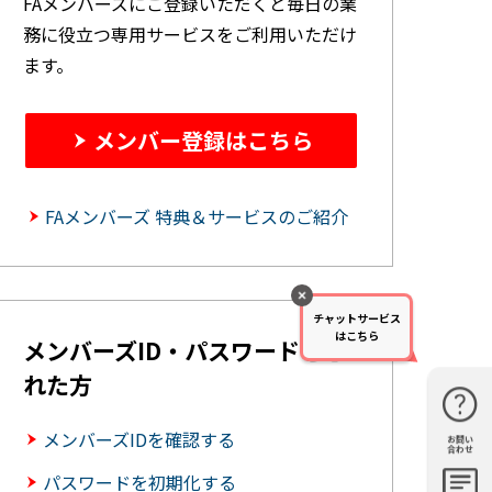
FAメンバーズにご登録いただくと毎日の業
務に役立つ専用サービスをご利用いただけ
ます。
メンバー登録はこちら
FAメンバーズ 特典＆サービスのご紹介
チャットサービス
はこちら
メンバーズID・パスワードを忘
れた方
メンバーズIDを確認する
お問い
購入・見
仕様・機
FAQ
資料請求
合わせ
積もり
能
パスワードを初期化する