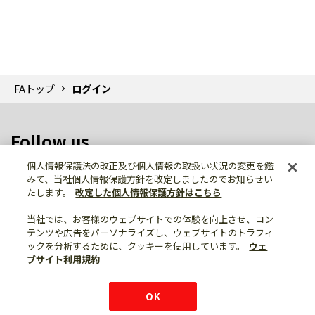
FAトップ
ログイン
Follow us
個人情報保護法の改正及び個人情報の取扱い状況の変更を鑑
みて、当社個人情報保護方針を改定しましたのでお知らせい
たします。
改定した個人情報保護方針はこちら
当社では、お客様のウェブサイトでの体験を向上させ、コン
テンツや広告をパーソナライズし、ウェブサイトのトラフィ
個人情報保護
利用規約
ご利用にあたって
ックを分析するために、クッキーを使用しています。
ウェ
サイトマップ
三菱電機トップ
チャットサービス
ブサイト利用規約
はこちら
© Mitsubishi Electric Corporation
購入・見積もり
X
Facebook
仕様・機能
LinkedIn
FAQ
e-mail
資料請求
OK
お問い
合わせ
チャット
ボット
シェア