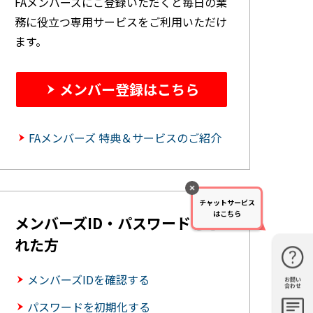
FAメンバーズにご登録いただくと毎日の業
務に役立つ専用サービスをご利用いただけ
ます。
メンバー登録はこちら
FAメンバーズ 特典＆サービスのご紹介
チャットサービス
はこちら
メンバーズID・パスワードを忘
れた方
メンバーズIDを確認する
お問い
購入・見
仕様・機
FAQ
資料請求
合わせ
積もり
能
パスワードを初期化する